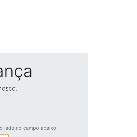
ança
nosco.
ao lado no campo abaixo