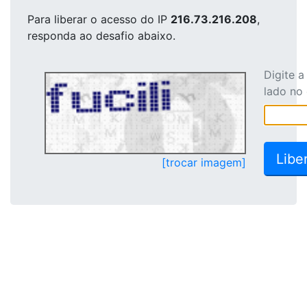
Para liberar o acesso
do IP
216.73.216.208
,
responda ao desafio abaixo.
Digite 
lado no
[trocar imagem]