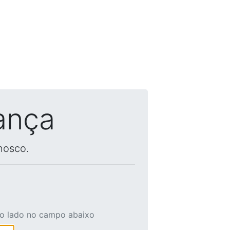
ança
nosco.
ao lado no campo abaixo