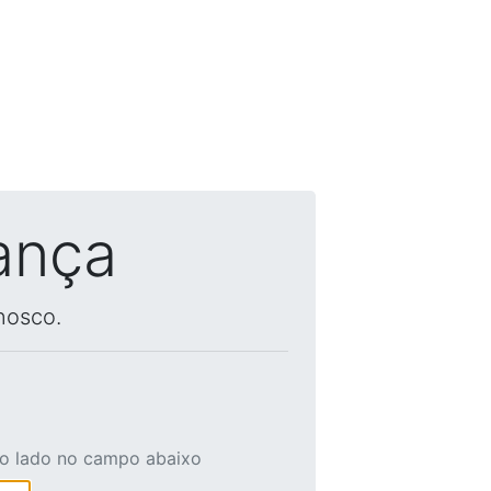
ança
nosco.
ao lado no campo abaixo