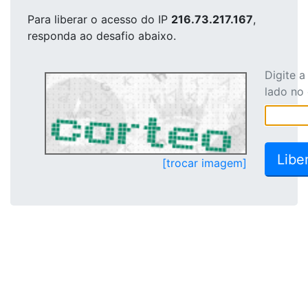
Para liberar o acesso
do IP
216.73.217.167
,
responda ao desafio abaixo.
Digite 
lado no
[trocar imagem]