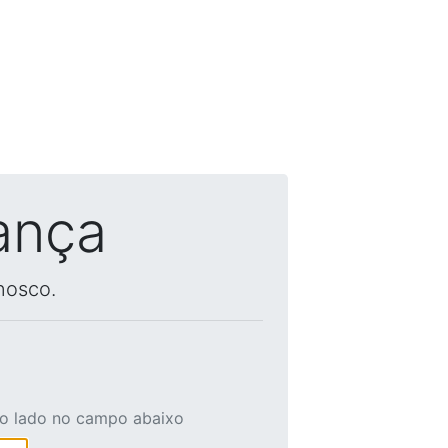
ança
nosco.
ao lado no campo abaixo