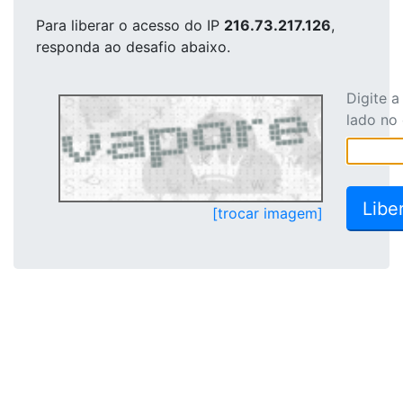
Para liberar o acesso
do IP
216.73.217.126
,
responda ao desafio abaixo.
Digite 
lado no
[trocar imagem]