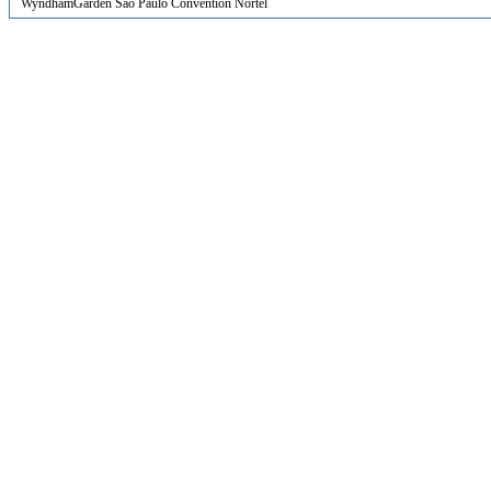
WyndhamGarden São Paulo Convention Nortel