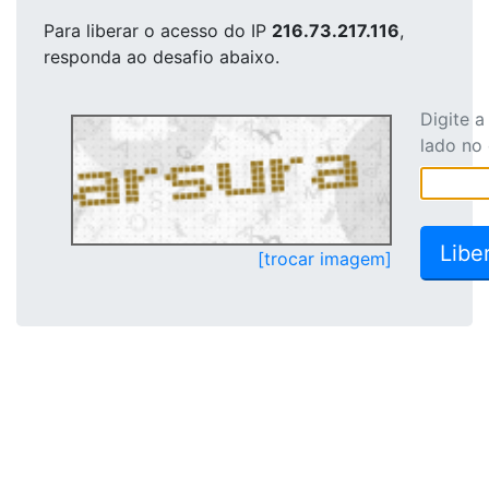
Para liberar o acesso
do IP
216.73.217.116
,
responda ao desafio abaixo.
Digite 
lado no
[trocar imagem]