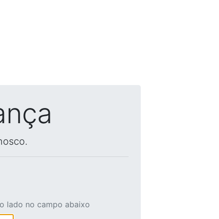
ança
nosco.
ao lado no campo abaixo