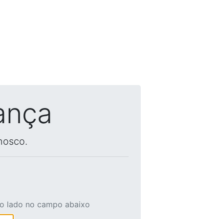
ança
nosco.
ao lado no campo abaixo