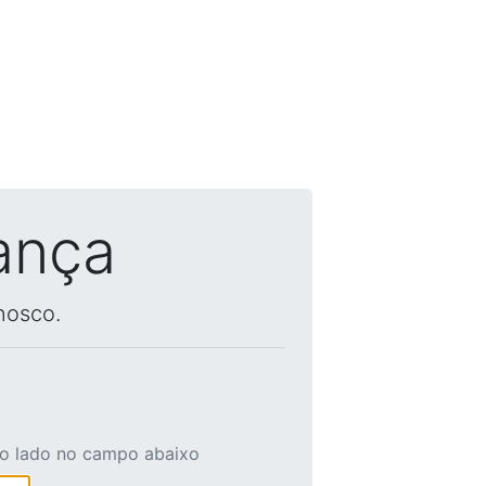
ança
nosco.
ao lado no campo abaixo