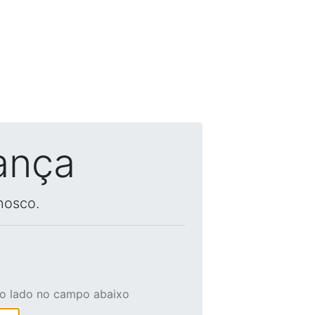
ança
nosco.
ao lado no campo abaixo