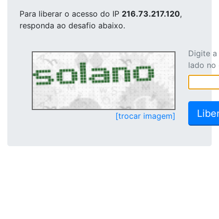
Para liberar o acesso
do IP
216.73.217.120
,
responda ao desafio abaixo.
Digite 
lado no
[trocar imagem]