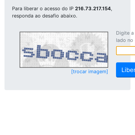
Para liberar o acesso
do IP
216.73.217.154
,
responda ao desafio abaixo.
Digite 
lado no
[trocar imagem]