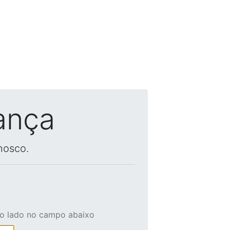
ança
nosco.
ao lado no campo abaixo