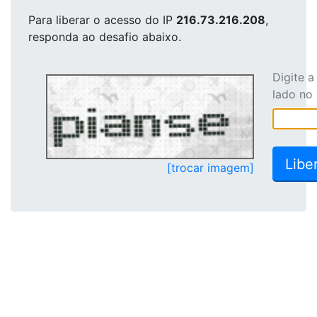
Para liberar o acesso
do IP
216.73.216.208
,
responda ao desafio abaixo.
Digite 
lado no
[trocar imagem]