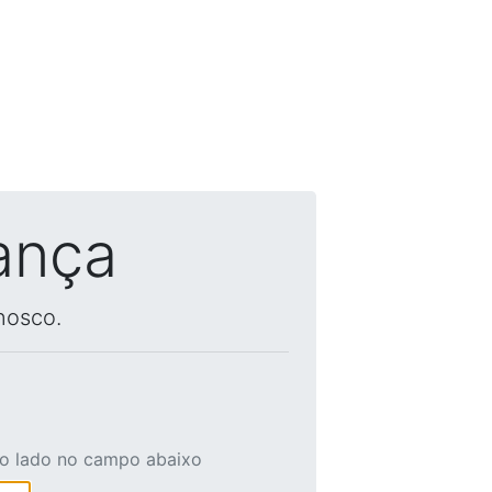
ança
nosco.
ao lado no campo abaixo