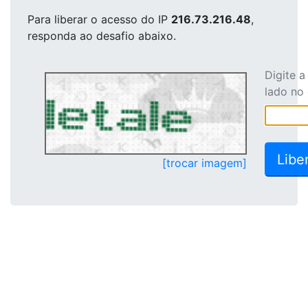
Para liberar o acesso
do IP
216.73.216.48
,
responda ao desafio abaixo.
Digite 
lado no
[trocar imagem]