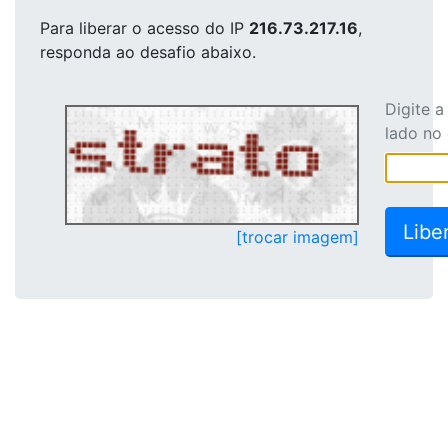
Para liberar o acesso
do IP
216.73.217.16
,
responda ao desafio abaixo.
Digite 
lado no
[trocar imagem]