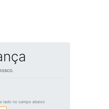
ança
nosco.
ao lado no campo abaixo