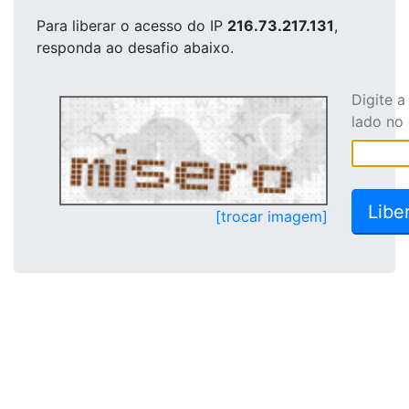
Para liberar o acesso
do IP
216.73.217.131
,
responda ao desafio abaixo.
Digite 
lado no
[trocar imagem]